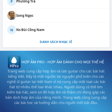
P
Phương Trà
Song Ngọc
N
Ns Bùi Công Nam
DANH SÁCH NHẠC SĨ
HỢP ÂM PRO - HỢP ÂM DÀNH CHO MỌI THẾ HỆ
Trang web cung cấp hợp âm và tab guitar cho các bài hát
tiếng Việt. Đây là một nguồn tài nguyên phổ biến cho các
nghệ sĩ guitar tại Việt Nam vì nó cung cấp một loạt các bài
hát từ nhiều thể loại khác nhau. Người dùng có thể tìm
kiếm bài hát, xem sơ đồ hợp âm và thậm chí đóng góp các
bản dịch hợp âm của riêng mình. Trang web cũng cung cấp
các bài học và hướng dẫn cho người mới bắt đầu.