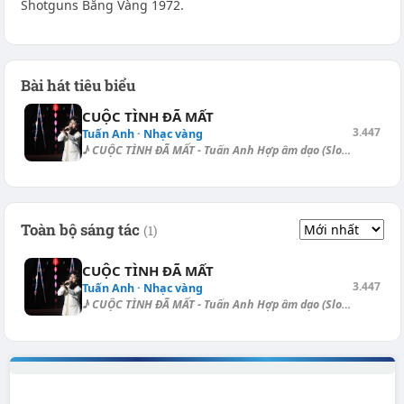
Shotguns Băng Vàng 1972.
Bài hát tiêu biểu
CUỘC TÌNH ĐÃ MẤT
3.447
Tuấn Anh · Nhạc vàng
♪ CUỘC TÌNH ĐÃ MẤT - Tuấn Anh Hợp âm dạo (Slow Rock): [Dbm] | [Gb] | [D]...
Toàn bộ sáng tác
(1)
CUỘC TÌNH ĐÃ MẤT
3.447
Tuấn Anh · Nhạc vàng
♪ CUỘC TÌNH ĐÃ MẤT - Tuấn Anh Hợp âm dạo (Slow Rock): [Dbm] | [Gb] | [D]...