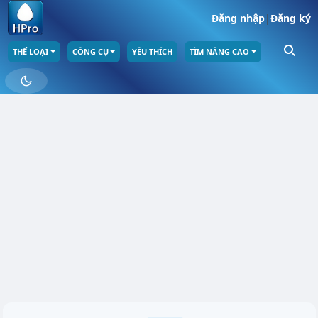
Đăng nhập
|
Đăng ký
THỂ LOẠI
CÔNG CỤ
YÊU THÍCH
TÌM NÂNG CAO