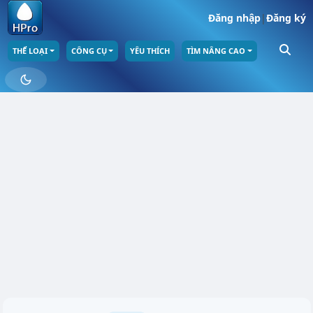
Đăng nhập
|
Đăng ký
THỂ LOẠI
CÔNG CỤ
YÊU THÍCH
TÌM NÂNG CAO