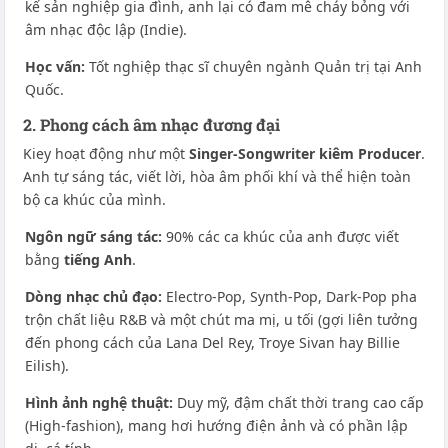
kế sản nghiệp gia đình, anh lại có đam mê cháy bỏng với
âm nhạc độc lập (Indie).
Học vấn:
Tốt nghiệp thạc sĩ chuyên ngành Quản trị tại Anh
Quốc.
2. Phong cách âm nhạc đương đại
Kiey hoạt động như một
Singer-Songwriter kiêm Producer
.
Anh tự sáng tác, viết lời, hòa âm phối khí và thể hiện toàn
bộ ca khúc của mình.
Ngôn ngữ sáng tác:
90% các ca khúc của anh được viết
bằng
tiếng Anh
.
Dòng nhạc chủ đạo:
Electro-Pop, Synth-Pop, Dark-Pop pha
trộn chất liệu R&B và một chút ma mị, u tối (gợi liên tưởng
đến phong cách của Lana Del Rey, Troye Sivan hay Billie
Eilish).
Hình ảnh nghệ thuật:
Duy mỹ, đậm chất thời trang cao cấp
(High-fashion), mang hơi hướng điện ảnh và có phần lập