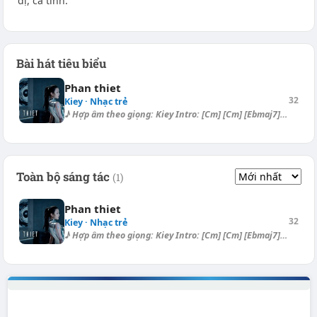
dị, cá tính.
Bài hát tiêu biểu
Phan thiet
32
Kiey · Nhạc trẻ
♪ Hợp âm theo giọng: Kiey Intro: [Cm] [Cm] [Ebmaj7] [D] [Dm7] Verse: [Dm...
Toàn bộ sáng tác
(1)
Phan thiet
32
Kiey · Nhạc trẻ
♪ Hợp âm theo giọng: Kiey Intro: [Cm] [Cm] [Ebmaj7] [D] [Dm7] Verse: [Dm...