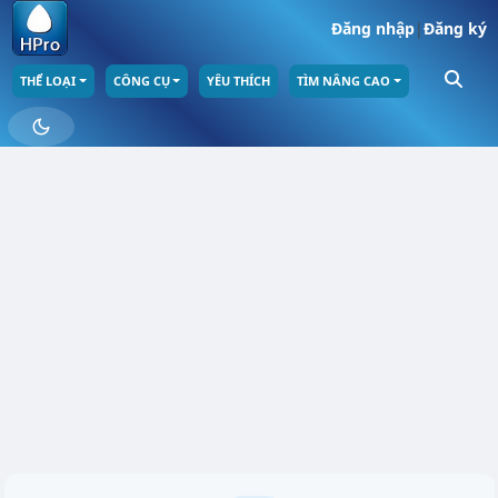
Đăng nhập
|
Đăng ký
THỂ LOẠI
CÔNG CỤ
YÊU THÍCH
TÌM NÂNG CAO