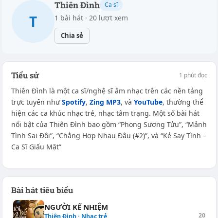
Thiên Đình
Ca sĩ
T
1 bài hát · 20 lượt xem
Chia sẻ
Tiểu sử
1 phút đọc
Thiên Đình là một ca sĩ/nghệ sĩ âm nhạc trên các nền tảng
trực tuyến như
Spotify
,
Zing MP3
, và
YouTube
, thường thể
hiện các ca khúc nhạc trẻ, nhạc tâm trạng. Một số bài hát
nổi bật của Thiên Đình bao gồm “Phong Sương Tửu”, “Mảnh
Tình Sai Đôi”, “Chẳng Hợp Nhau Đâu (#2)”, và “Kẻ Say Tình –
Ca Sĩ Giấu Mặt”
Bài hát tiêu biểu
NGƯỜI KẾ NHIỆM
20
Thiên Đình · Nhạc trẻ