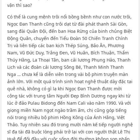
vận thì sao?
Có thể là cung mệnh trôi nổi bồng bềnh như con nước trôi,
Ngọc Đan Thanh cũng trôi dạt từ đài phát thanh Sài Gòn,
sang đài Quân Đội, đến ban Hoa Rừng của binh chủng Biệt
Động Quân, chuyến đến Tiểu Đoàn 50 Chiến Tranh Chính
Trị và liên tiếp các ban kịch Thép Súng, Bảo Ân, Phương
Nam, Vũ Đức Duy, Trắng Đen, Vũ Huân, Bích Thuận, Thẩm
Thúy Hằng, La Thoại Tân, ban cải lương Phụng Hảo, Thanh
Lịch và các đoàn cải lương Sông Bé, Thanh Minh Thanh
Nga … chưa kể là diễn viên trong vài bộ phim truyện màn
ảnh lớn. Với một quá trình sinh hoạt nghệ thuật dày đặc tại
quê nhà, không có gì lạ khi Ngọc Đan Thanh được mời
cộng tác với trung tâm Người Đẹp Bình Dương ngay khi từ
lúc ở đảo Pulau Bidong đến Nam Cali vào năm 1990. Và với
giọng miền Nam ngọt ngào trầm ấm, chị cũng góp tiếng
nói trong nhiều bộ phim Hồng Kông của Ánh Hằng, Việt
Thảo. Tuy nhiên sau đó trong mười năm kế tiếp người nghệ
sĩ đa tài đã buộc lòng phải trở lại với con người thật Lê Thị
Huệ để đối đầu với cuộc sống đời thường không son phấn,