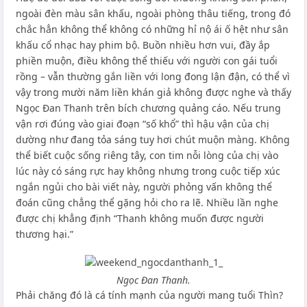
ngoài đèn màu sân khấu, ngoài phòng thâu tiếng, trong đó
chắc hẳn không thể không có những hỉ nộ ái ố hệt như sân
khấu cổ nhạc hay phim bộ. Buồn nhiều hơn vui, đầy ắp
phiền muộn, điều không thể thiếu với người con gái tuổi
rồng – vẫn thường gắn liền với long đong lận đận, có thể vì
vậy trong mười năm liền khán giả không được nghe và thấy
Ngọc Đan Thanh trên bích chương quảng cáo. Nếu trung
vận rơi đúng vào giai đoạn “số khổ” thì hậu vận của chị
dường như đang tỏa sáng tuy hơi chút muộn màng. Không
thể biết cuộc sống riêng tây, con tim nỗi lòng của chị vào
lúc này có sáng rực hay không nhưng trong cuộc tiếp xúc
ngắn ngủi cho bài viết này, người phỏng vấn không thể
đoán cũng chẳng thể gặng hỏi cho ra lẽ. Nhiều lần nghe
được chị khẳng định “Thanh không muốn được người
thương hại.”
Ngọc Đan Thanh.
Phải chăng đó là cá tính mạnh của người mang tuổi Thìn?