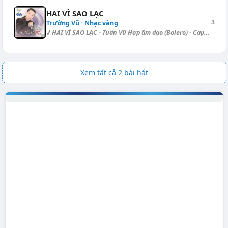
HAI VÌ SAO LẠC
3
Trường Vũ · Nhạc vàng
♪ HAI VÌ SAO LẠC - Tuấn Vũ Hợp âm dạo (Bolero) - Capo I.: [E] | [B]-[Db]...
Xem tất cả 2 bài hát