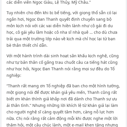
các diễn viên Ngọc Giàu, Lệ Thủy, Mỹ Châu.”
Tuy nhiên cho đến khi bị bể tiếng, với giọng thổ sẵn có lại
ngắn hơi, Ngọc Đan Thanh quyết định chuyển sang bộ
môn kịch nói với các vai diễn hiền lành như cô gái đi du
học, cô gái yêu lầm hoặc cô nha sĩ nhà quê … cho dù chưa
trải qua một trường lớp nào về kịch mà chỉ học lại từ bạn
bè thân thiết chỉ dẫn.
Với một hành trình dài sinh hoạt sân khấu kịch nghệ, cũng
như tự bản thân cố gắng trau chuốt câu ca tiếng hát cũng
như học hỏi, Ngọc Đan Thanh nói rằng mọi sự đều do Tổ
nghiệp:
“Thanh rất mang ơn Tổ nghiệp đã ban cho một hình tướng,
một giọng nói để được khán giả yêu mến, Thanh cũng rất
biết ơn khán thính giả khắp nơi đã dành cho Thanh sự ưu
ái thân tình.” Nhưng những lời khích lệ từ khán giả lại làm
cho người nghệ sĩ càng quyết tâm hơn, càng nỗ lực hơn
nữa. Chị nói rằng rất cảm động mỗi khi được nghe một lời
thăm hỏi, một câu chúc lành, một e-mail khen tặng nhưng