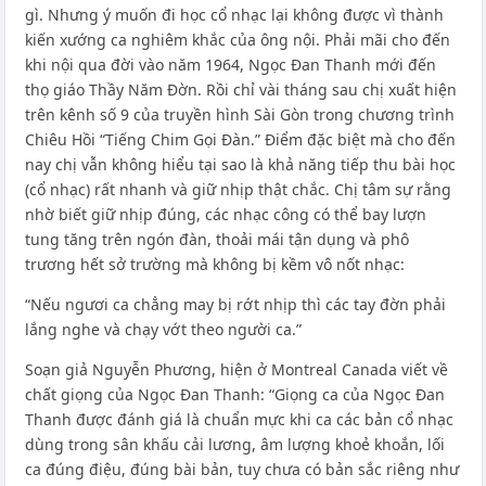
gì. Nhưng ý muốn đi học cổ nhạc lại không được vì thành
kiến xướng ca nghiêm khắc của ông nội. Phải mãi cho đến
khi nội qua đời vào năm 1964, Ngọc Đan Thanh mới đến
thọ giáo Thầy Năm Đờn. Rồi chỉ vài tháng sau chị xuất hiện
trên kênh số 9 của truyền hình Sài Gòn trong chương trình
Chiêu Hồi “Tiếng Chim Gọi Đàn.” Điểm đặc biệt mà cho đến
nay chị vẫn không hiểu tại sao là khả năng tiếp thu bài học
(cổ nhạc) rất nhanh và giữ nhịp thật chắc. Chị tâm sự rằng
nhờ biết giữ nhịp đúng, các nhạc công có thể bay lượn
tung tăng trên ngón đàn, thoải mái tận dụng và phô
trương hết sở trường mà không bị kềm vô nốt nhạc:
“Nếu ngươi ca chẳng may bị rớt nhịp thì các tay đờn phải
lắng nghe và chạy vớt theo người ca.”
Soạn giả Nguyễn Phương, hiện ở Montreal Canada viết về
chất giọng của Ngọc Đan Thanh: “Giọng ca của Ngọc Đan
Thanh được đánh giá là chuẩn mực khi ca các bản cổ nhạc
dùng trong sân khấu cải lương, âm lượng khoẻ khoắn, lối
ca đúng điệu, đúng bài bản, tuy chưa có bản sắc riêng như