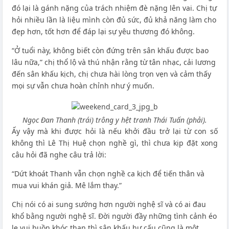
đó lại là gánh nặng của trách nhiệm đè nặng lên vai. Chị tự
hỏi nhiều lần là liệu mình còn đủ sức, đủ khả năng làm cho
đẹp hơn, tốt hơn để đáp lại sự yêu thương đó không.
“Ở tuổi này, không biết còn đứng trên sân khấu được bao
lâu nữa,” chị thổ lộ và thú nhận rằng từ tân nhạc, cải lương
đến sân khấu kịch, chị chưa hài lòng trọn vẹn và cảm thấy
mọi sự vẫn chưa hoàn chỉnh như ý muốn.
Ngọc Đan Thanh (trái) trông y hệt tranh Thái Tuấn (phải).
Ấy vậy mà khi được hỏi là nếu khởi đầu trở lại từ con số
không thì Lê Thị Huệ chọn nghề gì, thì chưa kịp đặt xong
câu hỏi đã nghe câu trả lời:
“Dứt khoát Thanh vẫn chọn nghề ca kịch để tiến thân và
mua vui khán giả. Mê lắm thay.”
Chị nói có ai sung sướng hơn người nghệ sĩ và có ai đau
khổ bằng người nghệ sĩ. Đời người đầy những tình cảnh éo
le vui buồn khóc than thì sân khấu hư cấu cũng là một