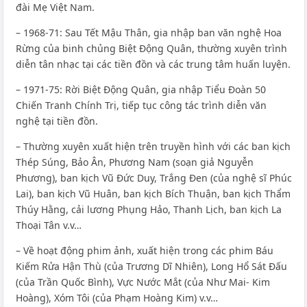
đài Mẹ Việt Nam.
– 1968-71: Sau Tết Mậu Thân, gia nhập ban văn nghệ Hoa
Rừng của binh chủng Biệt Động Quân, thường xuyên trình
diễn tân nhạc tại các tiền đồn và các trung tâm huấn luyện.
– 1971-75: Rời Biệt Động Quân, gia nhập Tiểu Đoàn 50
Chiến Tranh Chính Trị, tiếp tục công tác trình diễn văn
nghệ tại tiền đồn.
– Thường xuyên xuất hiện trên truyền hình với các ban kịch
Thép Súng, Bảo Ân, Phương Nam (soạn giả Nguyễn
Phương), ban kịch Vũ Đức Duy, Trắng Đen (của nghệ sĩ Phúc
Lai), ban kịch Vũ Huân, ban kịch Bích Thuận, ban kịch Thẩm
Thúy Hằng, cải lương Phụng Hảo, Thanh Lịch, ban kịch La
Thoại Tân v.v…
– Về hoạt động phim ảnh, xuất hiện trong các phim Báu
Kiếm Rửa Hận Thù (của Trương Dĩ Nhiên), Long Hổ Sát Đấu
(của Trần Quốc Bình), Vực Nước Mắt (của Như Mai- Kim
Hoàng), Xóm Tôi (của Phạm Hoàng Kim) v.v…