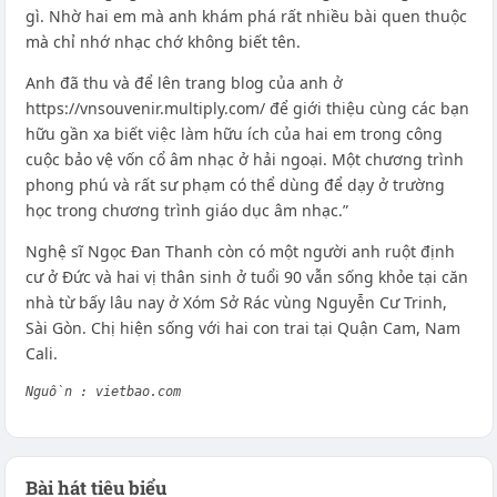
gì. Nhờ hai em mà anh khám phá rất nhiều bài quen thuộc
mà chỉ nhớ nhạc chớ không biết tên.
Anh đã thu và để lên trang blog của anh ở
https://vnsouvenir.multiply.com/ để giới thiệu cùng các bạn
hữu gần xa biết việc làm hữu ích của hai em trong công
cuộc bảo vệ vốn cổ âm nhạc ở hải ngoại. Một chương trình
phong phú và rất sư phạm có thể dùng để dạy ở trường
học trong chương trình giáo dục âm nhạc.”
Nghệ sĩ Ngọc Đan Thanh còn có một người anh ruột định
cư ở Đức và hai vị thân sinh ở tuổi 90 vẫn sống khỏe tại căn
nhà từ bấy lâu nay ở Xóm Sở Rác vùng Nguyễn Cư Trinh,
Sài Gòn. Chị hiện sống với hai con trai tại Quận Cam, Nam
Cali.
Nguồn : vietbao.com
Bài hát tiêu biểu