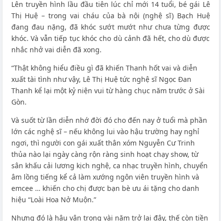
Lên truyền hình lầu đầu tiên lúc chỉ mới 14 tuổi, bé gái Lê
Thị Huệ – trong vai cháu của bà nội (nghệ sĩ) Bạch Huệ
đang đau nặng, đã khóc sướt mướt như chưa từng được
khóc. Và vẫn tiếp tục khóc cho dù cảnh đã hết, cho dù được
nhắc nhở vai diễn đã xong.
“Thật không hiểu điều gì đã khiến Thanh hốt vai và diễn
xuất tài tình như vậy, Lê Thị Huệ tức nghệ sĩ Ngọc Đan
Thanh kể lại một kỷ niện vui từ hàng chục năm trước ở Sài
Gòn.
Và suốt từ lần diễn nhớ đời đó cho đến nay ở tuổi mà phần
lớn các nghệ sĩ – nếu không lui vào hậu trường hay nghỉ
ngơi, thì người con gái xuất thân xóm Nguyễn Cư Trinh
thủa nào lại ngày càng rộn ràng sinh hoạt chạy show, từ
sân khấu cải lương kịch nghệ, ca nhạc truyền hình, chuyển
âm lồng tiếng kể cả làm xướng ngôn viên truyền hình và
emcee … khiến cho chị được bạn bè ưu ái tặng cho danh
hiệu “Loài Hoa Nở Muộn.”
Nhưng đó là hậu vận trong vài năm trở lại đây, thế còn tiền