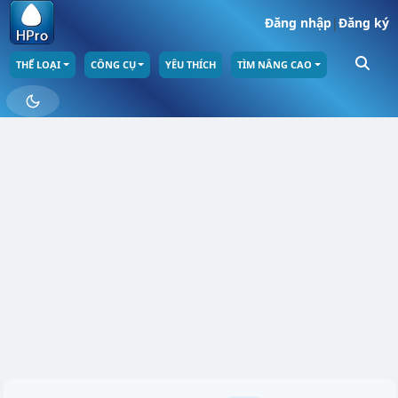
Đăng nhập
|
Đăng ký
THỂ LOẠI
CÔNG CỤ
YÊU THÍCH
TÌM NÂNG CAO