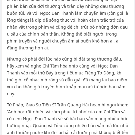
phiên bản của đời thường và tràn đầy những đau thương
buồn tủi. Và với Ngọc Đan Thanh làm chuyển âm (còn gọi là
lồng tiếng) là dịp để sống thực với hoàn cảnh trắc trở của
nhân vật trong phim và cũng để chị trút bỏ những đớn đau
u sầu của chính bản thân. Không thể biết người trong
phim truyện và người chuyển âm ai buồn khổ hơn ai, ai
đáng thương hơn ai.
Nhưng có phải đời lúc nào cũng bi đát tang thương đâu,
hãy xem và nghe Chí Tâm hòa nhịp cùng với Ngọc Đan
Thanh vào mỗi thứ Bảy trong tiết mục Tiếng Tơ Đồng, khi
thế giới cổ nhạc mở rộng và dẫn giải đã mang lại bao niềm
vui cho khán giả truyền hình khắp mọi nơi từ hơn hai năm
nay.
Từ Pháp, Giáo Sư Tiến Sĩ Trần Quang Hải hoan hỉ ngợi khen:
“Anh học rất nhiều và cảm phục trí nhớ của em Chí Tâm và
của em Ngọc Đan Thanh về số bài bản vắn mang nhiều hơi
hướng nhạc Quảng và Tiều cùng nhiều bản vắn mà lúc nhỏ
anh thường nghe khi đi coi hát cải lương mà không biết tên