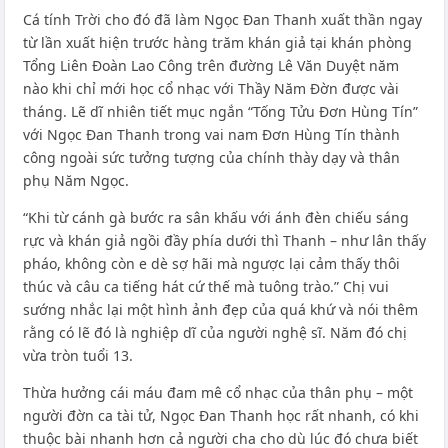
Cá tính Trời cho đó đã làm Ngọc Đan Thanh xuất thần ngay
từ lần xuất hiện trước hàng trăm khán giả tại khán phòng
Tổng Liên Đoàn Lao Công trên đường Lê Văn Duyệt năm
nào khi chỉ mới học cổ nhạc với Thầy Năm Đờn được vài
tháng. Lẽ dĩ nhiên tiết mục ngắn “Tống Tửu Đơn Hùng Tín”
với Ngọc Đan Thanh trong vai nam Đơn Hùng Tín thành
công ngoài sức tưởng tượng của chính thày dạy và thân
phụ Năm Ngọc.
“Khi từ cánh gà bước ra sân khấu với ánh đèn chiếu sáng
rực và khán giả ngồi đầy phía dưới thì Thanh – như lân thấy
pháo, không còn e dè sợ hãi mà ngược lại cảm thấy thôi
thúc và câu ca tiếng hát cứ thế mà tuông trào.” Chị vui
sướng nhắc lại một hình ảnh đẹp của quá khứ và nói thêm
rằng có lẽ đó là nghiệp dĩ của người nghệ sĩ. Năm đó chị
vừa tròn tuổi 13.
Thừa hưởng cái máu đam mê cổ nhạc của thân phụ – một
người đờn ca tài tử, Ngọc Đan Thanh học rất nhanh, có khi
thuộc bài nhanh hơn cả người cha cho dù lúc đó chưa biết