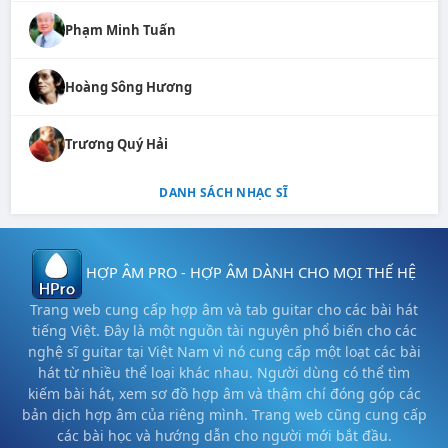
Phạm Minh Tuấn
Hoàng Sông Hương
Trương Quý Hải
DANH SÁCH NHẠC SĨ
HỢP ÂM PRO - HỢP ÂM DÀNH CHO MỌI THẾ HỆ
Trang web cung cấp hợp âm và tab guitar cho các bài hát
tiếng Việt. Đây là một nguồn tài nguyên phổ biến cho các
nghệ sĩ guitar tại Việt Nam vì nó cung cấp một loạt các bài
hát từ nhiều thể loại khác nhau. Người dùng có thể tìm
kiếm bài hát, xem sơ đồ hợp âm và thậm chí đóng góp các
bản dịch hợp âm của riêng mình. Trang web cũng cung cấp
các bài học và hướng dẫn cho người mới bắt đầu.