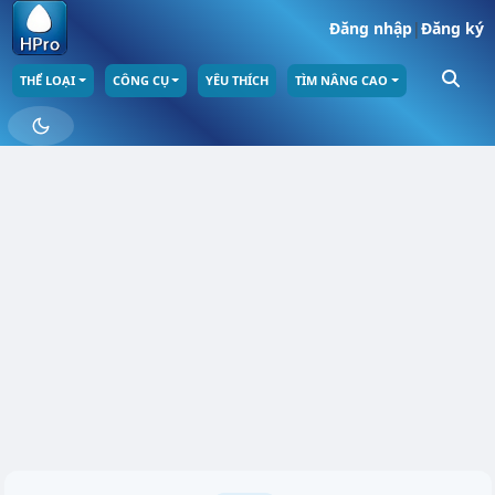
Đăng nhập
|
Đăng ký
THỂ LOẠI
CÔNG CỤ
YÊU THÍCH
TÌM NÂNG CAO