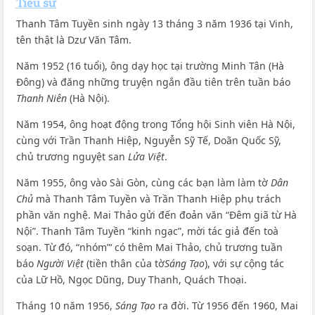
Tiểu sử
Thanh Tâm Tuyền sinh ngày 13 tháng 3 năm 1936 tại Vinh,
tên thật là Dzư Văn Tâm.
Năm 1952 (16 tuổi), ông dạy học tại trường Minh Tân (Hà
Đông) và đăng những truyện ngắn đầu tiên trên tuần báo
Thanh Niên
(Hà Nội).
Năm 1954, ông hoạt động trong Tổng hội Sinh viên Hà Nội,
cùng với Trần Thanh Hiệp, Nguyễn Sỹ Tế, Doãn Quốc Sỹ,
chủ trương nguyệt san
Lửa Việt
.
Năm 1955, ông vào Sài Gòn, cùng các bạn làm làm tờ
Dân
Chủ
mà Thanh Tâm Tuyền và Trần Thanh Hiệp phụ trách
phần văn nghệ. Mai Thảo gửi đến đoản văn “Đêm giã từ Hà
Nội”. Thanh Tâm Tuyền “kinh ngạc”, mời tác giả đến toà
soạn. Từ đó, “nhóm”‘ có thêm Mai Thảo, chủ trương tuần
báo
Người Việt
(tiền thân của tờ
Sáng Tạo
), với sự cộng tác
của Lữ Hồ, Ngọc Dũng, Duy Thanh, Quách Thoại.
Tháng 10 năm 1956,
Sáng Tạo
ra đời. Từ 1956 đến 1960, Mai