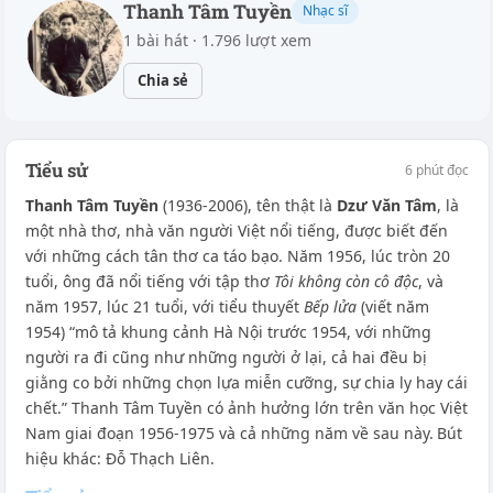
Thanh Tâm Tuyền
Nhạc sĩ
1 bài hát · 1.796 lượt xem
Chia sẻ
Tiểu sử
6 phút đọc
Thanh Tâm Tuyền
(1936-2006), tên thật là
Dzư Văn Tâm
, là
một nhà thơ, nhà văn người Việt nổi tiếng, được biết đến
với những cách tân thơ ca táo bạo. Năm 1956, lúc tròn 20
tuổi, ông đã nổi tiếng với tập thơ
Tôi không còn cô độc
, và
năm 1957, lúc 21 tuổi, với tiểu thuyết
Bếp lửa
(viết năm
1954) “mô tả khung cảnh Hà Nội trước 1954, với những
người ra đi cũng như những người ở lại, cả hai đều bị
giằng co bởi những chọn lựa miễn cưỡng, sự chia ly hay cái
chết.” Thanh Tâm Tuyền có ảnh hưởng lớn trên văn học Việt
Nam giai đoạn 1956-1975 và cả những năm về sau này.
Bút
hiệu khác: Đỗ Thạch Liên.