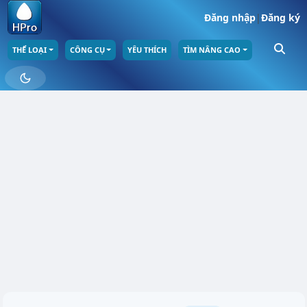
Đăng nhập
|
Đăng ký
THỂ LOẠI
CÔNG CỤ
YÊU THÍCH
TÌM NÂNG CAO