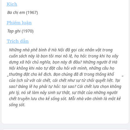
Kịch
Ba chị em
(1967)
Phiếm luận
Tạp ghi
(1970)
Trích dẫn
Những nhà phê bình ở Hà Nội đã gọi các nhân vật trong
cuốn sách này là bọn tôi mọi nô lệ, họ hỏi: trong khi họ xây
dựng xã hội chủ nghĩa, bọn này đi đâu? Những người ở Hà
Nội không khi nào tự đặt câu hỏi với mình, những câu họ
thường đặt cho kẻ địch. Bọn chúng đã đi trong thống khổ
“
”
của lịch sử với cái chết, cái chết như sự từ chối quyết liệt. Tại
sao? Đáng lẽ họ phải tự hỏi: tại sao? Cái chết lựa chọn không
phi lý, nó sẽ làm nảy sinh sự thật, sự thật của những người
chết truyền lưu cho kẻ sống sót. Mỗi nhà văn chính là một kẻ
sống sót.