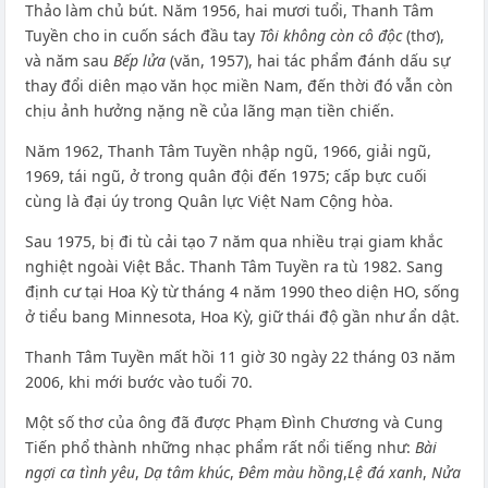
Thảo làm chủ bút. Năm 1956, hai mươi tuổi, Thanh Tâm
Tuyền cho in cuốn sách đầu tay
Tôi không còn cô độc
(thơ),
và năm sau
Bếp lửa
(văn, 1957), hai tác phẩm đánh dấu sự
thay đổi diên mạo văn học miền Nam, đến thời đó vẫn còn
chịu ảnh hưởng nặng nề của lãng mạn tiền chiến.
Năm 1962, Thanh Tâm Tuyền nhập ngũ, 1966, giải ngũ,
1969, tái ngũ, ở trong quân đội đến 1975; cấp bực cuối
cùng là đại úy trong Quân lực Việt Nam Cộng hòa.
Sau 1975, bị đi tù cải tạo 7 năm qua nhiều trại giam khắc
nghiệt ngoài Việt Bắc. Thanh Tâm Tuyền ra tù 1982. Sang
định cư tại Hoa Kỳ từ tháng 4 năm 1990 theo diện HO, sống
ở tiểu bang Minnesota, Hoa Kỳ, giữ thái độ gần như ẩn dật.
Thanh Tâm Tuyền mất hồi 11 giờ 30 ngày 22 tháng 03 năm
2006, khi mới bước vào tuổi 70.
Một số thơ của ông đã được Phạm Đình Chương và Cung
Tiến phổ thành những nhạc phẩm rất nổi tiếng như:
Bài
ngợi ca tình yêu
,
Dạ tâm khúc
,
Đêm màu hồng
,
Lệ đá xanh
,
Nửa