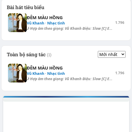
Bài hát tiêu biểu
ĐÊM MÀU HỒNG
1.796
Vũ Khanh · Nhạc tình
♪ Hợp âm theo giọng: Vũ Khanh Điệu: Slow [C] Em gối đầu sương [Em] xuống...
Toàn bộ sáng tác
(1)
ĐÊM MÀU HỒNG
1.796
Vũ Khanh · Nhạc tình
♪ Hợp âm theo giọng: Vũ Khanh Điệu: Slow [C] Em gối đầu sương [Em] xuống...