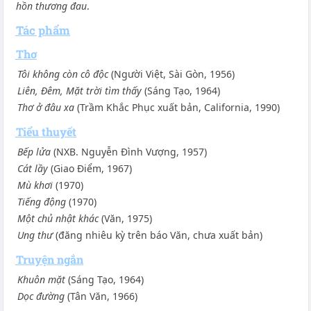
hồn thương đau
.
Tác phẩm
Thơ
Tôi không còn cô độc
(Người Việt, Sài Gòn, 1956)
Liên, Đêm, Mặt trời tìm thấy
(Sáng Tạo, 1964)
Thơ ở đâu xa
(Trầm Khắc Phục xuất bản, California, 1990)
Tiểu thuyết
Bếp lửa
(NXB. Nguyễn Đình Vượng, 1957)
Cát lầy
(Giao Điểm, 1967)
Mù khơi
(1970)
Tiếng động
(1970)
Một chủ nhật khác
(Văn, 1975)
Ung thư
(đăng nhiêu kỳ trên báo Văn, chưa xuất bản)
Truyện ngắn
Khuôn mặt
(Sáng Tạo, 1964)
Dọc đường
(Tân Văn, 1966)