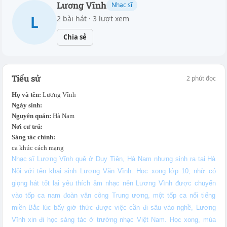
Lương Vĩnh
Nhạc sĩ
L
2 bài hát · 3 lượt xem
Chia sẻ
Tiểu sử
2 phút đọc
Họ và tên:
Lương Vĩnh
Ngày sinh:
Nguyên quán:
Hà Nam
Nơi cư trú:
Sáng tác chính:
ca khúc cách mạng
Nhạc sĩ Lương Vĩnh quê ở Duy Tiên, Hà Nam nhưng sinh ra tại Hà
Nội với tên khai sinh Lương Văn Vĩnh. Học xong lớp 10, nhờ có
giọng hát tốt lại yêu thích âm nhạc nên Lương Vĩnh được chuyển
vào tốp ca nam đoàn văn công Trung ương, một tốp ca nổi tiếng
miền Bắc lúc bấy giờ thức được việc cần đi sâu vào nghề, Lương
Vĩnh xin đi học sáng tác ở trường nhạc Việt Nam. Học xong, mùa