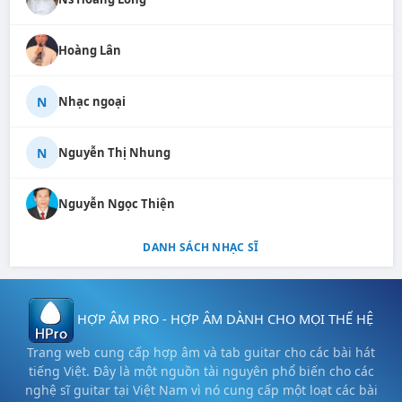
Hoàng Lân
N
Nhạc ngoại
N
Nguyễn Thị Nhung
Nguyễn Ngọc Thiện
DANH SÁCH NHẠC SĨ
HỢP ÂM PRO - HỢP ÂM DÀNH CHO MỌI THẾ HỆ
Trang web cung cấp hợp âm và tab guitar cho các bài hát
tiếng Việt. Đây là một nguồn tài nguyên phổ biến cho các
nghệ sĩ guitar tại Việt Nam vì nó cung cấp một loạt các bài