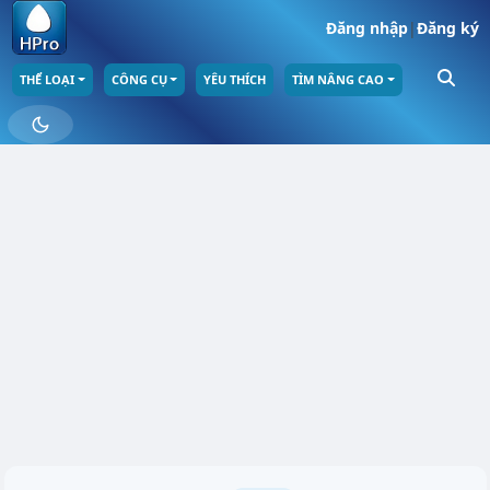
Đăng nhập
|
Đăng ký
THỂ LOẠI
CÔNG CỤ
YÊU THÍCH
TÌM NÂNG CAO