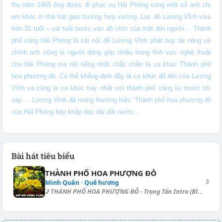
thu năm 1965 ông được đi phục vụ Hải Phòng cùng một số anh chị
em khác ở nhà hát giao hưởng hợp xướng. Lúc đó Lương Vĩnh vừa
tròn 31 tuổi – cái tuổi bước vào độ chín của một đời người… Thành
phố cảng Hải Phòng là cái nôi để Lương Vĩnh phát huy tài năng và
chính anh cũng là người đóng góp nhiều trong lĩnh vực nghệ thuật
cho Hải Phòng mà nổi tiếng nhất chắc chắn là ca khúc Thành phố
hoa phượng đỏ. Có thể khẳng định đây là ca khúc để đời của Lương
Vĩnh và cũng là ca khúc hay nhất với thành phố cảng từ trước tới
nay…. Lương Vĩnh đã mang thương hiệu “Thành phố hoa phượng đỏ
của Hải Phòng bay khắp dọc dài đất nước…
Bài hát tiêu biểu
THÀNH PHỐ HOA PHƯỢNG ĐỎ
3
Minh Quân · Quê hương
♪ THÀNH PHỐ HOA PHƯỢNG ĐỎ - Trọng Tấn Intro (Blues) - Capo I.: [E] | [E]...