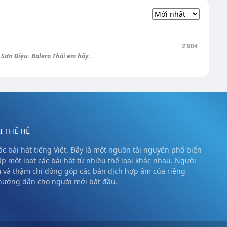
2.904
ơn Điệu: Bolero Thôi em hãy...
 THẾ HỆ
c bài hát tiếng Việt. Đây là một nguồn tài nguyên phổ biến
ấp một loạt các bài hát từ nhiều thể loại khác nhau. Người
m và thậm chí đóng góp các bản dịch hợp âm của riêng
 hướng dẫn cho người mới bắt đầu.