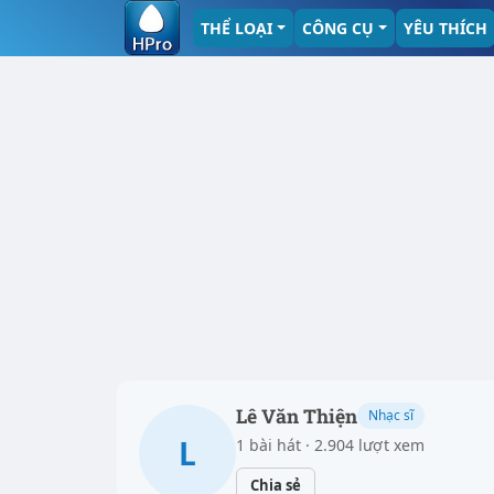
THỂ LOẠI
CÔNG CỤ
YÊU THÍCH
Lê Văn Thiện
Nhạc sĩ
L
1 bài hát · 2.904 lượt xem
Chia sẻ