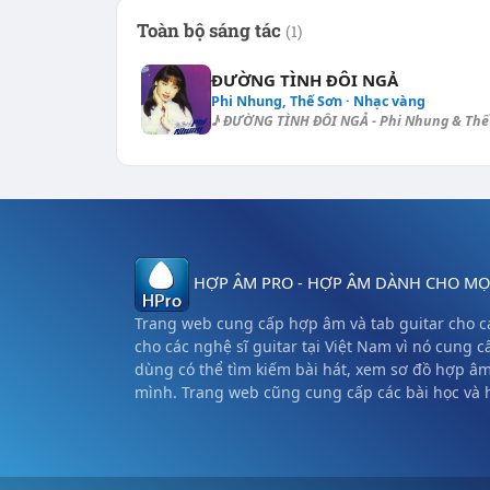
Toàn bộ sáng tác
(1)
ĐƯỜNG TÌNH ĐÔI NGẢ
Phi Nhung, Thế Sơn · Nhạc vàng
♪ ĐƯỜNG TÌNH ĐÔI NGẢ - Phi Nhung & Thế S
HỢP ÂM PRO - HỢP ÂM DÀNH CHO MỌI
Trang web cung cấp hợp âm và tab guitar cho cá
cho các nghệ sĩ guitar tại Việt Nam vì nó cung c
dùng có thể tìm kiếm bài hát, xem sơ đồ hợp â
mình. Trang web cũng cung cấp các bài học và