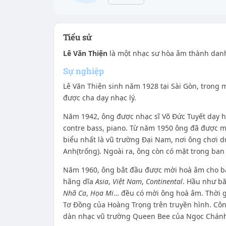
Tiểu sử
Lê Văn Thiện
là một nhạc sư hòa âm thành danh
Sự nghiệp
Lê Văn Thiện sinh năm 1928 tại Sài Gòn, trong 
được cha dạy nhạc lý.
Năm 1942, ông được nhạc sĩ Võ Đức Tuyết dạy 
contre bass, piano. Từ năm 1950 ông đã được mời
biểu nhất là vũ trường Đại Nam, nơi ông chơi
Anh(trống). Ngoài ra, ông còn có mặt trong b
Năm 1960, ông bắt đầu được mời hoà âm cho 
hãng dĩa
Asia
,
Việt Nam
,
Continental
. Hầu như bă
Nhã Ca
,
Họa Mi
… đều có mời ông hoà âm. Thời 
Tơ Đồng của Hoàng Trọng trên truyền hình. Công
dàn nhạc vũ trường Queen Bee của Ngọc Chánh