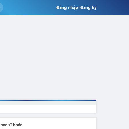
Đăng nhập
|
Đăng ký
hạc sĩ khác