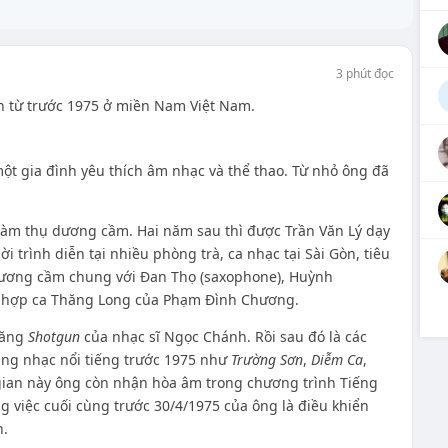
3 phút đọc
 từ trước 1975 ở miền Nam Việt Nam.
một gia đình yêu thích âm nhạc và thể thao. Từ nhỏ ông đã
hàm thụ dương cầm. Hai năm sau thì được Trần Văn Lý dạy
 trình diễn tại nhiều phòng trà, ca nhạc tại Sài Gòn, tiêu
 dương cầm chung với Đan Thọ (saxophone), Huỳnh
an hợp ca Thăng Long của Phạm Đình Chương.
băng
Shotgun
của nhạc sĩ Ngọc Chánh. Rồi sau đó là các
ng nhạc nổi tiếng trước 1975 như
Trường Sơn
,
Diễm Ca
,
gian này ông còn nhận hòa âm trong chương trình Tiếng
 việc cuối cùng trước 30/4/1975 của ông là điều khiển
.