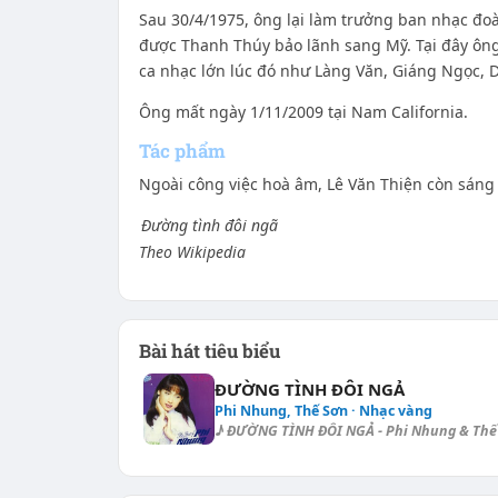
Sau 30/4/1975, ông lại làm trưởng ban nhạc đo
được Thanh Thúy bảo lãnh sang Mỹ. Tại đây ông
ca nhạc lớn lúc đó như Làng Văn, Giáng Ngọc, 
Ông mất ngày 1/11/2009 tại Nam California.
Tác phẩm
Ngoài công việc hoà âm, Lê Văn Thiện còn sáng t
Đường tình đôi ngã
Theo Wikipedia
Bài hát tiêu biểu
ĐƯỜNG TÌNH ĐÔI NGẢ
Phi Nhung, Thế Sơn · Nhạc vàng
♪ ĐƯỜNG TÌNH ĐÔI NGẢ - Phi Nhung & Thế S