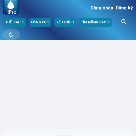
Đăng nhập
|
Đăng ký
THỂ LOẠI
CÔNG CỤ
YÊU THÍCH
TÌM NÂNG CAO