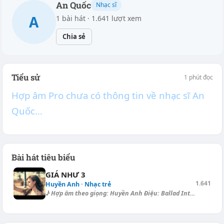
An Quốc
Nhạc sĩ
A
1 bài hát · 1.641 lượt xem
Chia sẻ
Tiểu sử
1 phút đọc
Hợp âm Pro chưa có thông tin về nhạc sĩ An
Quốc…
Bài hát tiêu biểu
GIÁ NHƯ 3
1.641
Huyền Anh · Nhạc trẻ
♪ Hợp âm theo giọng: Huyền Anh Điệu: Ballad Intro: [F] | [F] | [C] | [G]...