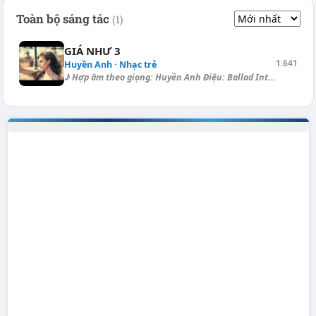
Toàn bộ sáng tác
(1)
GIÁ NHƯ 3
1.641
Huyền Anh · Nhạc trẻ
♪ Hợp âm theo giọng: Huyền Anh Điệu: Ballad Intro: [F] | [F] | [C] | [G]...