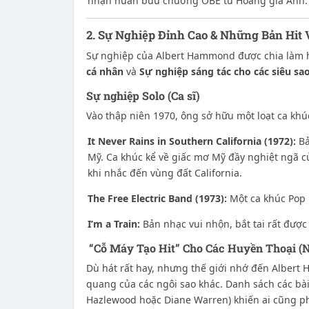
nhận huân bưu chương OBE từ Hoàng gia Anh.
2. Sự Nghiệp Đỉnh Cao & Những Bản Hit 
Sự nghiệp của Albert Hammond được chia làm 
cá nhân
và
Sự nghiệp sáng tác cho các siêu sa
Sự nghiệp Solo (Ca sĩ)
Vào thập niên 1970, ông sở hữu một loạt ca khú
It Never Rains in Southern California (1972):
Bả
Mỹ. Ca khúc kể về giấc mơ Mỹ đầy nghiệt ngã củ
khi nhắc đến vùng đất California.
The Free Electric Band (1973):
Một ca khúc Pop R
I’m a Train:
Bản nhạc vui nhộn, bắt tai rất được 
“Cỗ Máy Tạo Hit” Cho Các Huyền Thoại (N
Dù hát rất hay, nhưng thế giới nhớ đến Albert
quang của các ngôi sao khác. Danh sách các bài
Hazlewood hoặc Diane Warren) khiến ai cũng ph