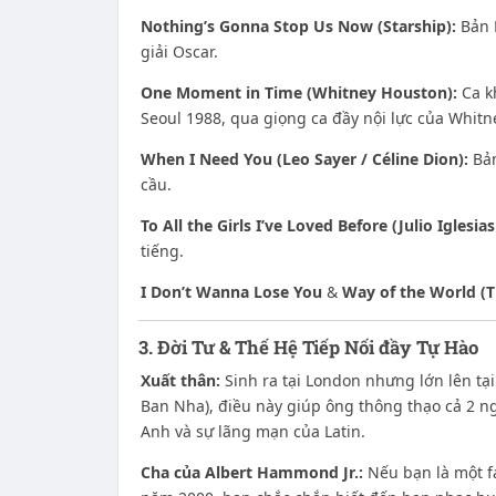
Nothing’s Gonna Stop Us Now (Starship):
Bản P
giải Oscar.
One Moment in Time (Whitney Houston):
Ca k
Seoul 1988, qua giọng ca đầy nội lực của Whitn
When I Need You (Leo Sayer / Céline Dion):
Bản
cầu.
To All the Girls I’ve Loved Before (Julio Iglesia
tiếng.
I Don’t Wanna Lose You
&
Way of the World (T
3. Đời Tư & Thế Hệ Tiếp Nối đầy Tự Hào
Xuất thân:
Sinh ra tại London nhưng lớn lên tại
Ban Nha), điều này giúp ông thông thạo cả 2 n
Anh và sự lãng mạn của Latin.
Cha của Albert Hammond Jr.:
Nếu bạn là một f