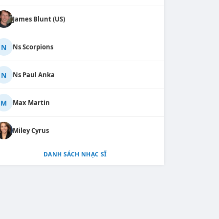
James Blunt (US)
N
Ns Scorpions
N
Ns Paul Anka
M
Max Martin
Miley Cyrus
DANH SÁCH NHẠC SĨ