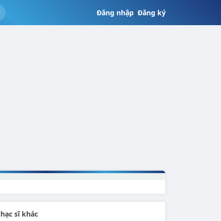
Đăng nhập
|
Đăng ký
hạc sĩ khác