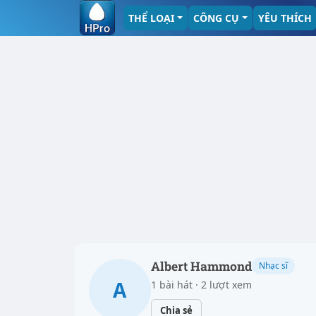
THỂ LOẠI
CÔNG CỤ
YÊU THÍCH
Albert Hammond
Nhạc sĩ
A
1 bài hát · 2 lượt xem
Chia sẻ