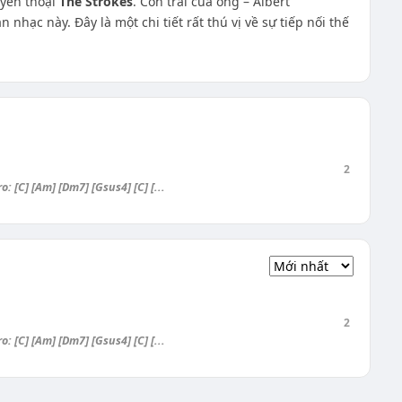
yền thoại
The Strokes
. Con trai của ông – Albert
 nhạc này. Đây là một chi tiết rất thú vị về sự tiếp nối thế
2
 [C] [Am] [Dm7] [Gsus4] [C] [...
2
 [C] [Am] [Dm7] [Gsus4] [C] [...