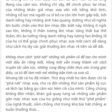
đọng của cảm xúc. Không chỉ vậy, để chinh phục tai nhạc
của những khán giả nhạc xưa vốn nổi tiếng khó tính,
những nỗ lực mà người ca sĩ bỏ ra còn lớn hơn gấp bội, bởi
danh tiếng hay những ánh hào quang dường như vô nghĩa
khi bước chân vào thứ âm nhạc đặc biệt này. Không ít ngôi
sao lớn, không ít thần tượng âm nhạc từng thất bại thê
thảm, khi ảo tưởng rằng danh tiếng hay lượng fan khổng lồ
của họ có thể giúp chinh phục nhạc xưa một cách dễ dàng
như cách họ lấy các giải thưởng âm nhạc rẻ tiền và dễ dãi.
Không chọn cách “phá nát” những tác phẩm cũ để tạo cho mình
một dấu ấn riêng biệt, Hồng Kiệt vẫn trung thành với cách
truyền tải cảm xúc, những rung động chân thực vào trong giai
điệu, ca từ để làm mới mẻ những bản tình ca xưa cũ.
Nhưng tất cả họ đã nhầm. Thứ duy nhất họ làm được chỉ là
“phá nát” nhạc xưa, cho ra đời những thứ sản phẩm kỳ cục
và lệch lạc bằng gu cảm xúc kém cỏi của mình. Công chúng
không đón nhận, khán giả quay lưng và những sản phẩm
gắn mác nhạc xưa của họ giống như một thứ “phế phẩm”
của nghệ thuật, nằm chỏng chơ trong kho bài hát chẳng ai
buồn thưởng thức…