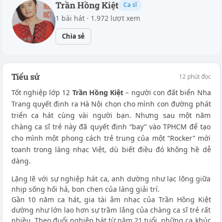
Trần Hồng Kiệt
Ca sĩ
1 bài hát · 1.972 lượt xem
Chia sẻ
Tiểu sử
12 phút đọc
Tốt nghiệp lớp 12
Trần Hồng Kiệt
– người con đất biển Nha
Trang quyết định ra Hà Nội chọn cho mình con đường phát
triển ca hát cùng vài người bạn. Nhưng sau một năm
chàng ca sĩ trẻ này đã quyết định “bay” vào TPHCM để tạo
cho mình một phong cách trẻ trung của một “Rocker” mới
toanh trong làng nhạc Việt, dù biết điều đó không hề dễ
dàng.
Lặng lẽ với sự nghiệp hát ca, anh dường như lạc lõng giữa
nhịp sống hối hả, bon chen của làng giải trí.
Gần 10 năm ca hát, gia tài âm nhạc của Trần Hồng Kiệt
dường như lớn lao hơn sự trầm lắng của chàng ca sĩ trẻ rất
nhiều. Theo đuổi nghiệp hát từ năm 21 tuổi, những ca khúc