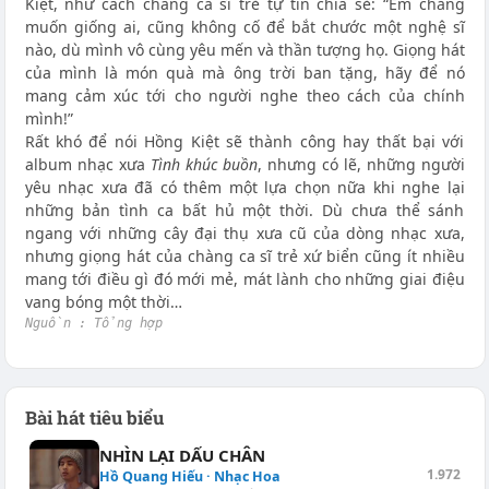
Kiệt, như cách chàng ca sĩ trẻ tự tin chia sẻ: “Em chẳng
muốn giống ai, cũng không cố để bắt chước một nghệ sĩ
nào, dù mình vô cùng yêu mến và thần tượng họ. Giọng hát
của mình là món quà mà ông trời ban tặng, hãy để nó
mang cảm xúc tới cho người nghe theo cách của chính
mình!”
Rất khó để nói Hồng Kiệt sẽ thành công hay thất bại với
album nhạc xưa
Tình khúc buồn
, nhưng có lẽ, những người
yêu nhạc xưa đã có thêm một lựa chọn nữa khi nghe lại
những bản tình ca bất hủ một thời. Dù chưa thể sánh
ngang với những cây đại thụ xưa cũ của dòng nhạc xưa,
nhưng giọng hát của chàng ca sĩ trẻ xứ biển cũng ít nhiều
mang tới điều gì đó mới mẻ, mát lành cho những giai điệu
vang bóng một thời…
Nguồn : Tổng hợp 
Bài hát tiêu biểu
NHÌN LẠI DẤU CHÂN
1.972
Hồ Quang Hiếu · Nhạc Hoa