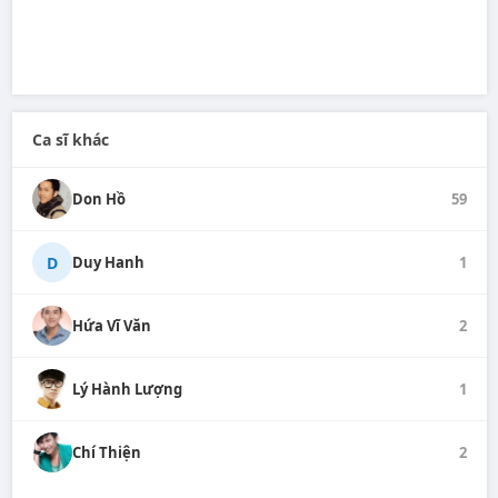
Ca sĩ khác
Don Hồ
59
D
Duy Hanh
1
Hứa Vĩ Văn
2
Lý Hành Lượng
1
Chí Thiện
2