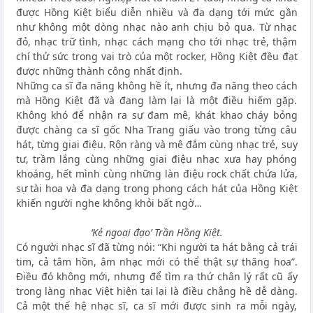
được Hồng Kiệt biểu diễn nhiều và đa dạng tới mức gần
như không một dòng nhạc nào anh chịu bỏ qua. Từ nhạc
đỏ, nhạc trữ tình, nhạc cách mạng cho tới nhạc trẻ, thậm
chí thử sức trong vai trò của một rocker, Hồng Kiệt đều đạt
được những thành công nhất định.
Những ca sĩ đa năng không hề ít, nhưng đa năng theo cách
mà Hồng Kiệt đã và đang làm lại là một điều hiếm gặp.
Không khó để nhận ra sự đam mê, khát khao cháy bỏng
được chàng ca sĩ gốc Nha Trang giấu vào trong từng câu
hát, từng giai điệu. Rộn ràng và mê đắm cùng nhạc trẻ, suy
tư, trầm lắng cùng những giai điệu nhạc xưa hay phóng
khoáng, hết mình cùng những làn điệu rock chất chứa lửa,
sự tài hoa và đa dạng trong phong cách hát của Hồng Kiệt
khiến người nghe không khỏi bất ngờ…
‘Kẻ ngoại đạo’ Trần Hồng Kiệt.
Có người nhạc sĩ đã từng nói: “Khi người ta hát bằng cả trái
tim, cả tâm hồn, âm nhạc mới có thể thật sự thăng hoa”.
Điều đó không mới, nhưng để tìm ra thứ chân lý rất cũ ấy
trong làng nhạc Việt hiện tại lại là điều chẳng hề dễ dàng.
Cả một thế hệ nhạc sĩ, ca sĩ mới được sinh ra mỗi ngày,