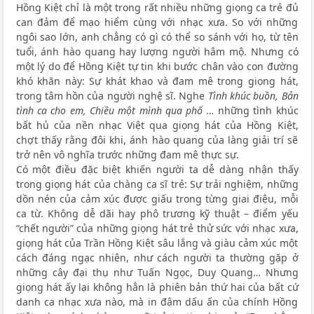
Hồng Kiệt chỉ là một trong rất nhiều những giọng ca trẻ đủ
can đảm để mạo hiểm cùng với nhạc xưa. So với những
ngôi sao lớn, anh chẳng có gì có thể so sánh với họ, từ tên
tuổi, ánh hào quang hay lượng người hâm mộ. Nhưng có
một lý do để Hồng Kiệt tự tin khi bước chân vào con đường
khó khăn này: Sự khát khao và đam mê trong giọng hát,
trong tâm hồn của người nghệ sĩ. Nghe
Tình khúc buồn, Bản
tình ca cho em, Chiều một mình qua phố …
những tình khúc
bất hủ của nền nhạc Việt qua giọng hát của Hồng Kiệt,
chợt thấy rằng đôi khi, ánh hào quang của làng giải trí sẽ
trở nên vô nghĩa trước những đam mê thực sự.
Có một điều đặc biệt khiến người ta dễ dàng nhận thấy
trong giọng hát của chàng ca sĩ trẻ: Sự trải nghiệm, những
dồn nén của cảm xúc được giấu trong từng giai điệu, mỗi
ca từ. Không dễ dãi hay phô trương kỹ thuật – điểm yếu
“chết người” của những giọng hát trẻ thử sức với nhạc xưa,
giọng hát của Trần Hồng Kiệt sâu lắng và giàu cảm xúc một
cách đáng ngạc nhiên, như cách người ta thường gặp ở
những cây đại thụ như Tuấn Ngọc, Duy Quang… Nhưng
giọng hát ấy lại không hẳn là phiên bản thứ hai của bất cứ
danh ca nhạc xưa nào, mà in đậm dấu ấn của chính Hồng