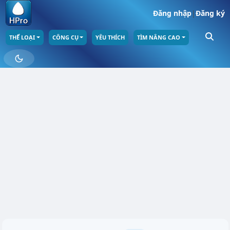
Đăng nhập
|
Đăng ký
THỂ LOẠI
CÔNG CỤ
YÊU THÍCH
TÌM NÂNG CAO