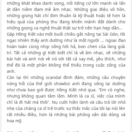
những khát khao danh vọng, nổi tiếng cứ lớn mạnh và lấn
át dần niềm đam mê âm nhạc. Những giai điệu vô hồn,
những giọng hát chỉ đơn thuần là kỹ thuật hoặc tệ hơn là
hiệu quả của phòng thu đang khiến mảnh đất dành cho
những giọng ca nghệ thuật thật sự trở nên hạn hẹp dần…
Gặp Hồng Kiệt vào một buổi chiều gắt nắng tại Sài Gòn, tôi
ngạc nhiên thấy anh dường như là một người … ngoại đạo
hoàn toàn cùng nhịp sống hối hả, bon chen của làng giải
trí. Tất cả những gì Kiệt biết chỉ là về âm nhạc, về những
bài hát và anh nói về nó với tất cả say mê, yêu thích, như
thể đó là một phần không thể thiếu trong cuộc sống của
anh.
Còn lại thì những scandal đình đám, những câu chuyện
nóng hổi của thế giới showbiz anh đang sống lại dường
như chưa bao giờ được Hồng Kiệt nhớ qua. “Em có nghe,
nhưng không quan tâm lắm. Mình là ca sĩ, việc của mình
chỉ là đi hát mà thôi”. Nụ cười hiền lành và câu trả lời nhỏ
nhẹ của chàng ca sĩ trẻ trước sự thắc mắc của tôi lại nói lên
rất nhiều điều, hơn là những bài phỏng vấn dài dòng và
hoa mỹ.