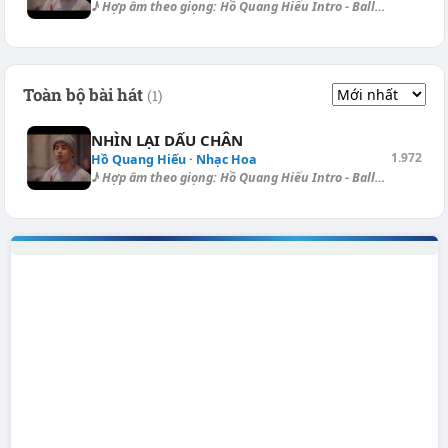
♪ Hợp âm theo giọng: Hồ Quang Hiếu Intro - Ballad, (Capo ngăn I.): [Cm]...
Toàn bộ bài hát
(1)
NHÌN LẠI DẤU CHÂN
1.972
Hồ Quang Hiếu · Nhạc Hoa
♪ Hợp âm theo giọng: Hồ Quang Hiếu Intro - Ballad, (Capo ngăn I.): [Cm]...