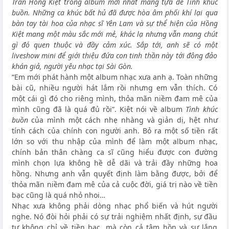
Trần Hồng Kiệt trong album mới nhất mang tựa đề Tình khúc
buồn. Những ca khúc bất hủ đã được hòa âm phối khí lại qua
bàn tay tài hoa của nhạc sĩ Yên Lam và sự thể hiện của Hồng
Kiệt mang một màu sắc mới mẻ, khác lạ nhưng vẫn mang chút
gì đó quen thuộc và đầy cảm xúc. Sắp tới, anh sẽ có một
liveshow mini để giới thiệu đứa con tinh thần này tới đông đảo
khán giả, người yêu nhạc tại Sài Gòn.
“Em mới phát hành một album nhạc xưa anh ạ. Toàn những
bài cũ, nhiều người hát lắm rồi nhưng em vẫn thích. Có
một cái gì đó cho riêng mình, thỏa mãn niềm đam mê của
mình cũng đã là quá đủ rồi”. Kiệt nói về album
Tình khúc
buồn
của mình một cách nhẹ nhàng và giản dị, hệt như
tính cách của chính con người anh. Bỏ ra một số tiền rất
lớn so với thu nhập của mình để làm một album nhạc,
chính bản thân chàng ca sĩ cũng hiểu được con đường
mình chọn lựa không hề dễ dãi và trải đầy những hoa
hồng. Nhưng anh vẫn quyết định làm bằng được, bởi để
thỏa mãn niềm đam mê của cả cuộc đời, giá trị nào về tiền
bạc cũng là quá nhỏ nhoi…
Nhạc xưa không phải dòng nhạc phổ biến và hút người
nghe. Nó đòi hỏi phải có sự trải nghiệm nhất định, sự đầu
tư không chỉ về tiền bạc, mà còn cả tâm hồn và sự lắng