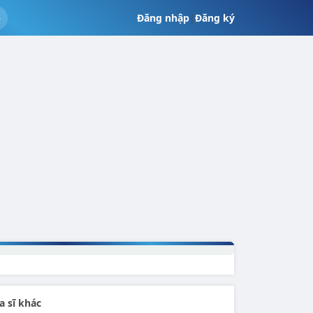
Đăng nhập
|
Đăng ký
a sĩ khác