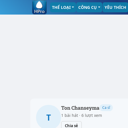
THỂ LOẠI
CÔNG CỤ
YÊU THÍCH
Ton Chanseyma
Ca sĩ
T
1 bài hát · 6 lượt xem
Chia sẻ