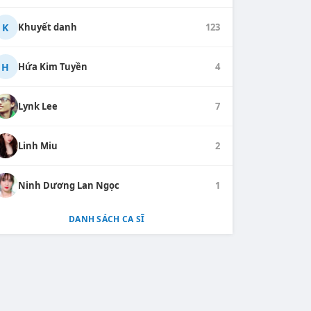
K
Khuyết danh
123
H
Hứa Kim Tuyền
4
Lynk Lee
7
Linh Miu
2
Ninh Dương Lan Ngọc
1
DANH SÁCH CA SĨ