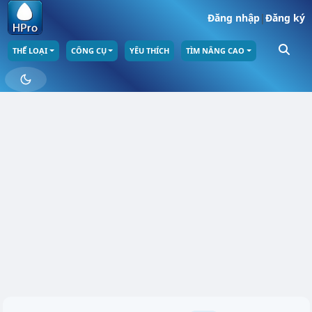
Đăng nhập
|
Đăng ký
THỂ LOẠI
CÔNG CỤ
YÊU THÍCH
TÌM NÂNG CAO