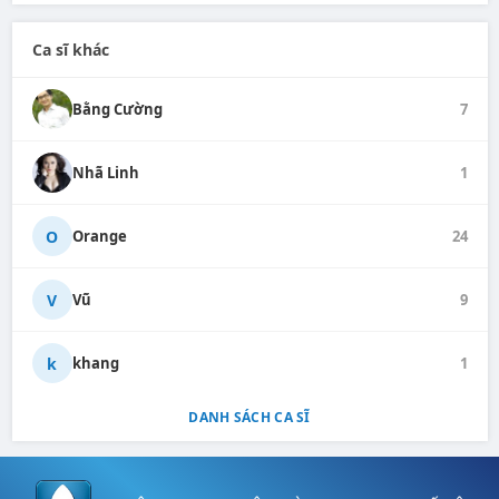
Ca sĩ khác
Bằng Cường
7
Nhã Linh
1
O
Orange
24
V
Vũ
9
k
khang
1
DANH SÁCH CA SĨ