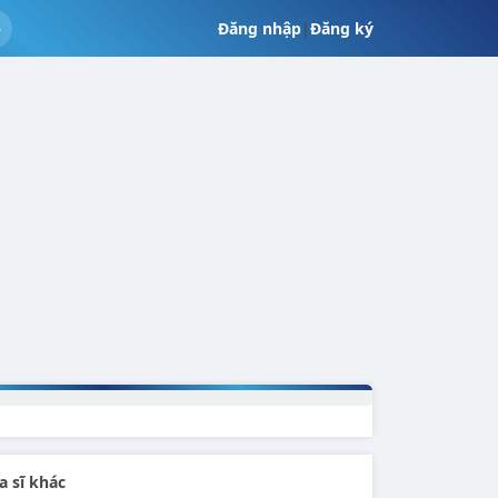
Đăng nhập
|
Đăng ký
a sĩ khác