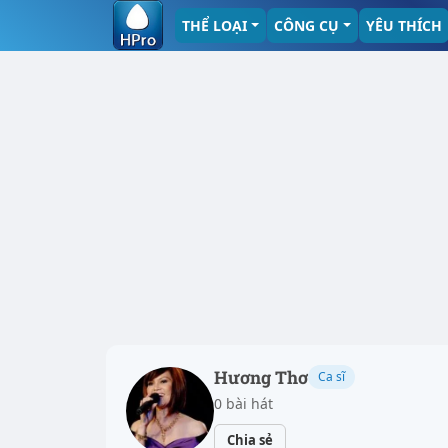
THỂ LOẠI
CÔNG CỤ
YÊU THÍCH
Hương Thơ
Ca sĩ
0 bài hát
Chia sẻ