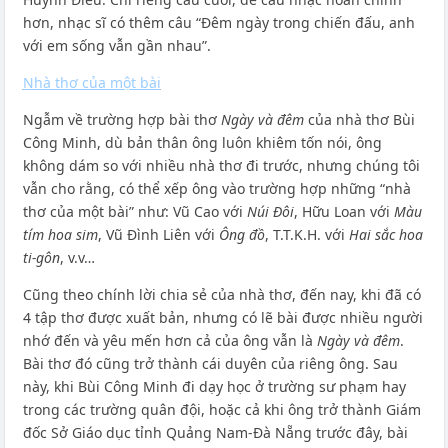
hơn, nhạc sĩ có thêm câu “Đêm ngày trong chiến đấu, anh
với em sống vẫn gần nhau”.
Nhà thơ của một bài
Ngẫm về trường hợp bài thơ
Ngày và đêm
của nhà thơ Bùi
Công Minh, dù bản thân ông luôn khiêm tốn nói, ông
không dám so với nhiều nhà thơ đi trước, nhưng chúng tôi
vẫn cho rằng, có thể xếp ông vào trường hợp những “nhà
thơ của một bài” như: Vũ Cao với
Núi Đôi
, Hữu Loan với
Màu
tím hoa sim
, Vũ Đình Liên với
Ông đồ
, T.T.K.H. với
Hai sắc hoa
ti-gôn
, v.v…
Cũng theo chính lời chia sẻ của nhà thơ, đến nay, khi đã có
4 tập thơ được xuất bản, nhưng có lẽ bài được nhiều người
nhớ đến và yêu mến hơn cả của ông vẫn là
Ngày và đêm
.
Bài thơ đó cũng trở thành cái duyên của riêng ông. Sau
này, khi Bùi Công Minh đi dạy học ở trường sư phạm hay
trong các trường quân đội, hoặc cả khi ông trở thành Giám
đốc Sở Giáo dục tỉnh Quảng Nam-Đà Nẵng trước đây, bài