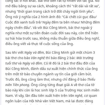
công tác ở nơi khác. Bài thơ đến rất tự nhiên với tác giả. Nó
mở đầu bằng sự xa cách, khoảng cách thì “rất dài và rất xa”,
nhưng “thời gian trong cách trở đốt cháy ngời tình yêu”.
Ông nói ý nghĩa của 2 hình ảnh đó: “Cái chết cúi gục đầu/
Cuộc đời xanh tuổi trẻ/ Ngày đêm ta bên nhau/ Những đêm
ngày chiến đấu”. Và với Bùi Công Minh, bài thơ ngoài ý
nghĩa như một sự tiên đoán cuộc đời sau này, còn thể hiện
sự hài hòa trước sau, không mâu thuẫn giữa điều ông nghĩ,
điều ông viết và thực tế cuộc sống của ông.
Sau khi viết
Ngày và đêm
, Bùi Công Minh gửi một chùm 3
bài thơ cho báo
Văn nghệ
thì báo đăng 2 bài:
Mái trường
tuổi thơ
và
Ngày và đêm
. Có lẽ đó là 2 bài thơ đầu đời của
Bùi Công Minh, đánh dấu sự xuất hiện chính thức của ông
trên một tờ báo chuyên ngành uy tín của giới cầm bút.
Trước đó, ông cũng làm thơ, nhưng chỉ đăng ở báo
Thiếu
niên Tiền phong
. Ông cũng từng đoạt giải A về thơ của tờ
báo này khi còn là học sinh lớp 5 của Trường Học sinh miền
Nam. Vì vậy, lần đầu tiên xuất hiện trên
Văn nghệ
, cơ quan
ngôn luận của Hội Nhà văn Việt Nam, mà lại được đăng