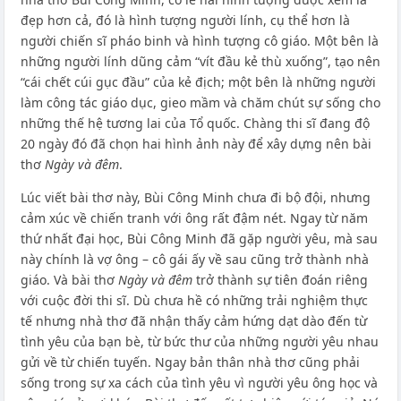
đẹp hơn cả, đó là hình tượng người lính, cụ thể hơn là
người chiến sĩ pháo binh và hình tượng cô giáo. Một bên là
những người lính dũng cảm “vít đầu kẻ thù xuống”, tạo nên
“cái chết cúi gục đầu” của kẻ địch; một bên là những người
làm công tác giáo dục, gieo mầm và chăm chút sự sống cho
những thế hệ tương lai của Tổ quốc. Chàng thi sĩ đang độ
20 ngày đó đã chọn hai hình ảnh này để xây dựng nên bài
thơ
Ngày và đêm
.
Lúc viết bài thơ này, Bùi Công Minh chưa đi bộ đội, nhưng
cảm xúc về chiến tranh với ông rất đậm nét. Ngay từ năm
thứ nhất đại học, Bùi Công Minh đã gặp người yêu, mà sau
này chính là vợ ông – cô gái ấy về sau cũng trở thành nhà
giáo. Và bài thơ
Ngày và đêm
trở thành sự tiên đoán riêng
với cuộc đời thi sĩ. Dù chưa hề có những trải nghiệm thực
tế nhưng nhà thơ đã nhận thấy cảm hứng dạt dào đến từ
tình yêu của bạn bè, từ bức thư của những người yêu nhau
gửi về từ chiến tuyến. Ngay bản thân nhà thơ cũng phải
sống trong sự xa cách của tình yêu vì người yêu ông học và