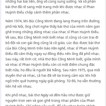
những hai bài liền, ông vô cùng sung sướng. Và số phận
bài thơ đã rẽ sang một trang mới khi được nhạc sĩ Phan
Huỳnh Điểu chắp cánh thêm phần nhạc.
Năm 1974, khi Bùi Công Minh đang lang thang trên đường
phố Hà Nội, ông chợt nghe thấy bài thơ của mình nằm gọn
ghẽ trong những dòng nhạc của nhạc sĩ Phan Huỳnh Điểu.
Về sau, Bùi Công Minh mới biết nhạc sĩ cũng có con trai đi
bộ đội và con gái ông cũng là cô giáo. Lúc đọc được bài thơ
của Bùi Công Minh trên báo
Văn nghệ
, nhạc sĩ Phan Huỳnh
Điểu đã cảm thấy ngay sự đồng điệu nên ông đã phổ nhạc.
Sau này, rất tình cờ, nhà thơ Bùi Công Minh biết, giữa mình
và nhạc sĩ Phan Huỳnh Điểu còn có một điểm chung đặc
biệt nữa, họ đều là người Đà Nẵng. Sau năm 1975, qua mối
duyên thơ và nhạc, cả hai đã vỡ òa trong cảm xúc khi hội
ngộ trên quê hương ngày giải phóng. Từ đó, họ vẫn thường
liên hệ với nhau.
Khi phổ nhạc, bài thơ
Ngày và đêm
hầu như được giữ
nguyên trọn vẹn và gọn ghẽ trong nhạc phẩm của Phan
Huỳnh Điểu. Chỉ riêng câu cuối, để câu nhạc hoàn chỉnh