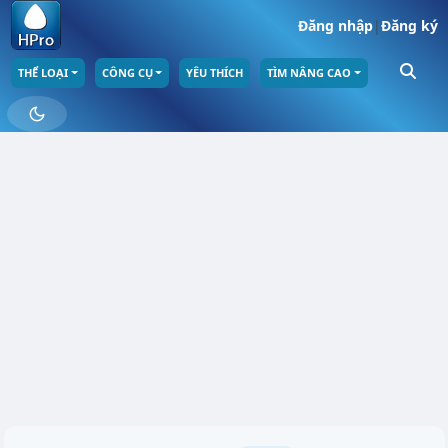
Đăng nhập
|
Đăng ký
THỂ LOẠI
CÔNG CỤ
YÊU THÍCH
TÌM NÂNG CAO