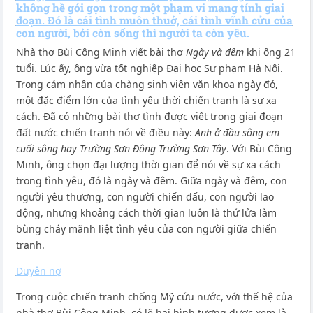
không hề gói gọn trong một phạm vi mang tính giai
đoạn. Đó là cái tình muôn thuở, cái tình vĩnh cửu của
con người, bởi còn sống thì người ta còn yêu.
Nhà thơ Bùi Công Minh viết bài thơ
Ngày và đêm
khi ông 21
tuổi. Lúc ấy, ông vừa tốt nghiệp Đại học Sư phạm Hà Nội.
Trong cảm nhận của chàng sinh viên văn khoa ngày đó,
một đặc điểm lớn của tình yêu thời chiến tranh là sự xa
cách. Đã có những bài thơ tình được viết trong giai đoạn
đất nước chiến tranh nói về điều này:
Anh ở đầu sông em
cuối sông hay Trường Sơn Đông Trường Sơn Tây
. Với Bùi Công
Minh, ông chọn đại lượng thời gian để nói về sự xa cách
trong tình yêu, đó là ngày và đêm. Giữa ngày và đêm, con
người yêu thương, con người chiến đấu, con người lao
động, nhưng khoảng cách thời gian luôn là thứ lửa làm
bùng cháy mãnh liệt tình yêu của con người giữa chiến
tranh.
Duyên nợ
Trong cuộc chiến tranh chống Mỹ cứu nước, với thế hệ của
nhà thơ Bùi Công Minh, có lẽ hai hình tượng được xem là