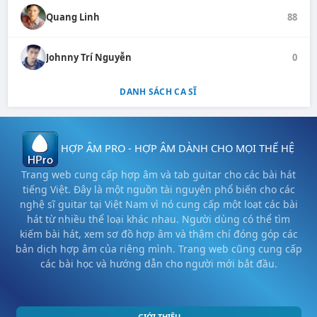
Quang Linh
88
Johnny Trí Nguyễn
0
DANH SÁCH CA SĨ
HỢP ÂM PRO - HỢP ÂM DÀNH CHO MỌI THẾ HỆ
Trang web cung cấp hợp âm và tab guitar cho các bài hát
tiếng Việt. Đây là một nguồn tài nguyên phổ biến cho các
nghệ sĩ guitar tại Việt Nam vì nó cung cấp một loạt các bài
hát từ nhiều thể loại khác nhau. Người dùng có thể tìm
kiếm bài hát, xem sơ đồ hợp âm và thậm chí đóng góp các
bản dịch hợp âm của riêng mình. Trang web cũng cung cấp
các bài học và hướng dẫn cho người mới bắt đầu.
GIỚI THIỆU