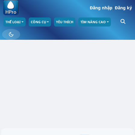
Đăng nhập
|
Đăng ký
THỂ LOẠI
CÔNG CỤ
YÊU THÍCH
TÌM NÂNG CAO