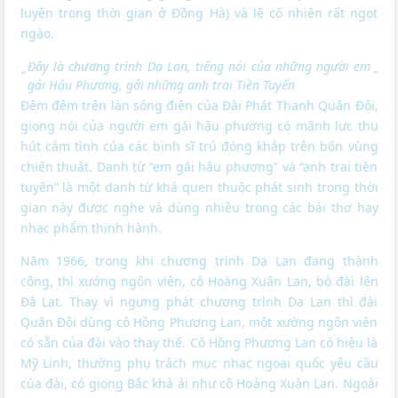
luyện trong thời gian ở Ðồng Hà) và lẽ cố nhiên rất ngọt
ngào.
Đây là chương trình Dạ Lan, tiếng nói của những người em
“
”
gái Hậu Phương, gởi những anh trai Tiền Tuyến
Ðêm đêm trên làn sóng điện của Ðài Phát Thanh Quân Ðội,
giọng nói của người em gái hậu phương có mãnh lực thu
hút cảm tình của các binh sĩ trú đóng khắp trên bốn vùng
chiến thuật. Danh từ “em gái hậu phương” và “anh trai tiền
tuyến” là một danh từ khá quen thuộc phát sinh trong thời
gian này được nghe và dùng nhiều trong các bài thơ hay
nhạc phẩm thịnh hành.
Năm 1966, trong khi chương trình Dạ Lan đang thành
công, thì xướng ngôn viên, cô Hoàng Xuân Lan, bỏ đài lên
Ðà Lạt. Thay vì ngưng phát chương trình Dạ Lan thì đài
Quân Ðội dùng cô Hồng Phương Lan, một xướng ngôn viên
có sẵn của đài vào thay thế. Cô Hồng Phương Lan có hiệu là
Mỹ Linh, thường phụ trách mục nhạc ngoại quốc yêu cầu
của đài, có giọng Bắc khả ái như cô Hoàng Xuân Lan. Ngoài