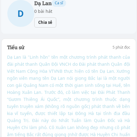
Dạ Lan
Ca sĩ
D
0 bài hát
Chia sẻ
Tiểu sử
5 phút đọc
Dạ Lan là "Linh hồn" tên một chương trình phát thanh của
đài phát thanh Quân Ðội VNCH do Đài phát thanh Quân đội
Việt Nam Cộng Hòa VTVNB thực hiện có tên Dạ Lan. Xướng
ngôn viên mang tên Dạ Lan nói giọng Bắc lại là một người
con gái Quảng Nam có một thời gian sinh sống tại Huế, tên
Hoàng Xuân Lan. Trước đó, cô làm việc tại Ðài Phát Thanh
“Gươm Thiêng Ái Quốc”, một chương trình thuộc dạng
tuyên truyền xám (không rõ nguồn gốc) phát thanh về bên
kia vĩ tuyến, được thiết lập tại Ðông Hà tại tỉnh địa đầu
Quảng Trị. Ðài này do Nhất Tuấn làm Quản Ðốc và Hà
Huyền Chi làm phó. Cô Xuân Lan không đẹp nhưng cô phát
âm tiếng Bắc rất đúng giọng (nhờ được Hà Huyền Chi huấn