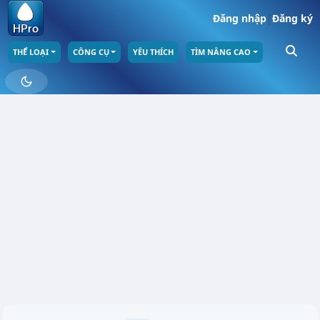
Đăng nhập
|
Đăng ký
THỂ LOẠI
CÔNG CỤ
YÊU THÍCH
TÌM NÂNG CAO