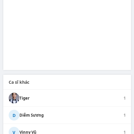
Ca sĩ khác
Tiger
1
D
Diễm Sương
1
V
Vinny Vũ
1