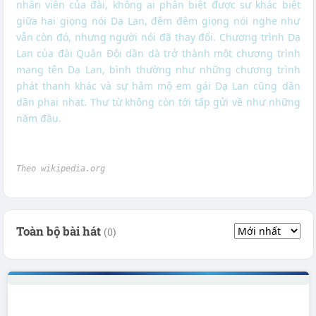
nhân viên của đài, không ai phân biệt được sự khác biệt
giữa hai giọng nói Dạ Lan, đêm đêm giọng nói nghe như
vẫn còn đó, nhưng người nói đã thay đổi. Chương trình Dạ
Lan của đài Quân Ðội dần dà trở thành một chương trình
mang tên Dạ Lan, bình thường như những chương trình
phát thanh khác và sự hâm mộ em gái Dạ Lan cũng dần
dần phai nhạt. Thư từ không còn tới tấp gửi về như những
năm đầu.
Theo wikipedia.org
Toàn bộ bài hát
(0)